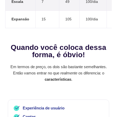
Escala
7
49
100/dia
$1
Expansão
15
105
100/dia
$3
Quando você coloca dessa
forma, é óbvio!
Em termos de preço, os dois são bastante semelhantes.
Então vamos entrar no que
realmente
os diferencia: o
características
.
Experiência de usuário
Contas