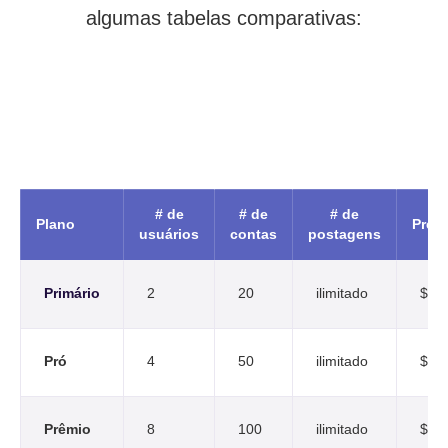
algumas tabelas comparativas:
# de
# de
# de
Plano
Preç
usuários
contas
postagens
Primário
2
20
ilimitado
$25
Pró
4
50
ilimitado
$42
Prêmio
8
100
ilimitado
$85