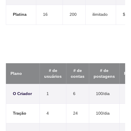
Platina
16
200
ilimitado
$17
# de
# de
# de
Plano
Pre
usuários
contas
postagens
O Criador
1
6
100/dia
$2
Tração
4
24
100/dia
$8