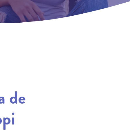
a de
opi