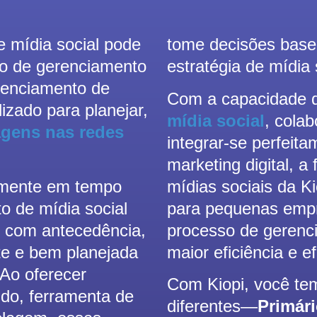
 mídia social pode
tome decisões base
sso de gerenciamento
estratégia de mídia 
erenciamento de
Com a capacidade
lizado para planejar,
mídia social
, cola
agens nas redes
integrar-se perfeit
marketing digital, 
lmente em tempo
mídias sociais da Ki
o de mídia social
para pequenas empr
s com antecedência,
processo de gerenci
te e bem planejada
maior eficiência e e
 Ao oferecer
Com Kiopi, você te
do, ferramenta de
diferentes—
Primár